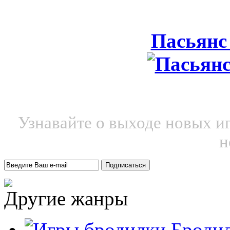
Пасьянс
Узнавайте о выходе новых и
н
Другие жанры
Броди