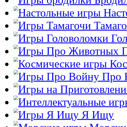
Наст
Тамаг
Го
Кос
Про 
Я Ищу