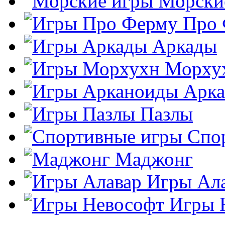
Морски
Про
Аркады
Морху
Арк
Пазлы
Спо
Маджонг
Игры Ал
Игры 