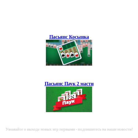
Пасьянс Косынка
Пасьянс Паук 2 масти
Узнавайте о выходе новых игр первыми - подпишитесь на наши новости!