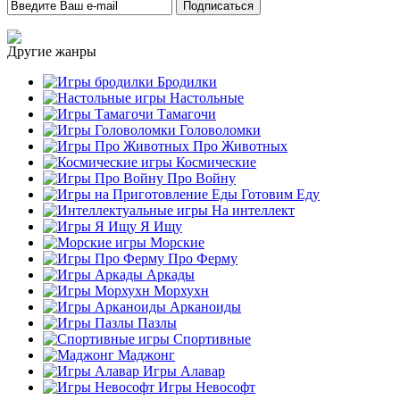
Другие жанры
Бродилки
Настольные
Тамагочи
Головоломки
Про Животных
Космические
Про Войну
Готовим Еду
На интеллект
Я Ищу
Морские
Про Ферму
Аркады
Морхухн
Арканоиды
Пазлы
Спортивные
Маджонг
Игры Алавар
Игры Невософт