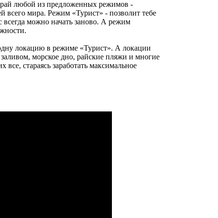
бирай любой из предложенных режимов -
ей всего мира.
Режим «Турист» - позволит тебе
с всегда можно начать заново. А режим
ожности.
 одну локацию в режиме «Турист». А локации
 заливом, морское дно, райские пляжи и многие
их все, стараясь заработать максимальное