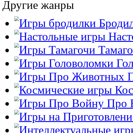
Другие жанры
Броди
Наст
Тамаг
Го
Кос
Про 