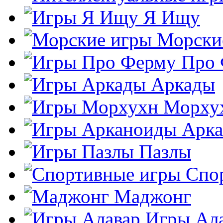
Я Ищу
Морски
Про
Аркады
Морху
Арк
Пазлы
Спо
Маджонг
Игры Ал