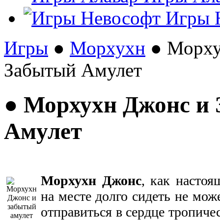
Игры 
Игры
●
Морхухн
● Морху
Забытый Амулет
● Морхухн Джонс и
Амулет
Морхухн Джонс
, как насто
на месте долго сидеть не може
отправиться в сердце тропиче