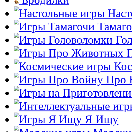
Наст
Тамаг
Го
Кос
Про 
Я Ищу