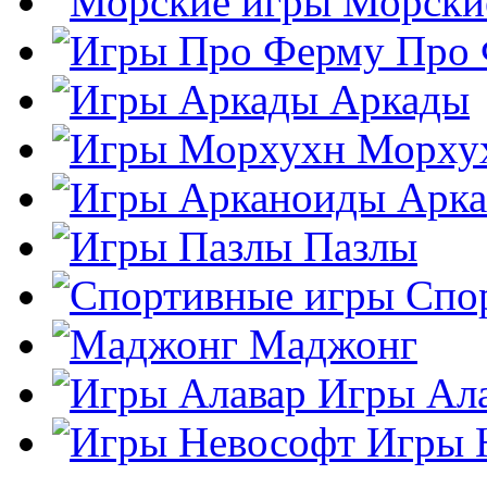
Морски
Про
Аркады
Морху
Арк
Пазлы
Спо
Маджонг
Игры Ал
Игры 