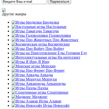
Другие жанры
Бродилки
Настольные
Тамагочи
Головоломки
Про Животных
Космические
Про Войну
Готовим Еду
На интеллект
Я Ищу
Морские
Про Ферму
Аркады
Морхухн
Арканоиды
Пазлы
Спортивные
Маджонг
Игры Алавар
Игры Невософт