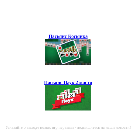
Пасьянс Косынка
Пасьянс Паук 2 масти
Узнавайте о выходе новых игр первыми - подпишитесь на наши новости!