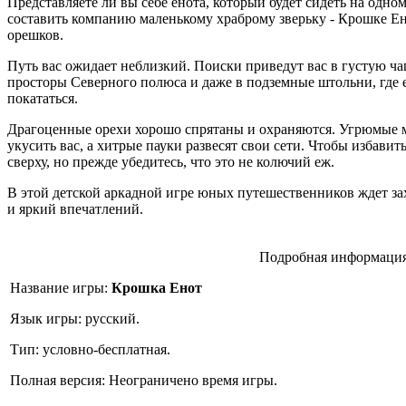
Представляете ли вы себе енота, который будет сидеть на одном
составить компанию маленькому храброму зверьку - Крошке Ен
орешков.
Путь вас ожидает неблизкий. Поиски приведут вас в густую ч
просторы Северного полюса и даже в подземные штольни, где е
покататься.
Драгоценные орехи хорошо спрятаны и охраняются. Угрюмые м
укусить вас, а хитрые пауки развесят свои сети. Чтобы избавит
сверху, но прежде убедитесь, что это не колючий еж.
В этой детской аркадной игре юных путешественников ждет 
и яркий впечатлений.
Подробная информация
Название игры:
Крошка Енот
Язык игры: русский.
Тип: условно-бесплатная.
Полная версия: Неограничено время игры.