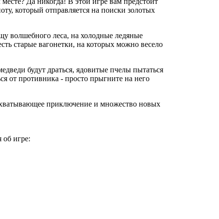
 месте? Да никогда! В этой игре вам предстоит
оту, который отправляется на поиски золотых
ащу волшебного леса, на холодные ледяные
сть старые вагонетки, на которых можно весело
едведи будут драться, ядовитые пчелы пытаться
ься от противника - просто прыгните на него
захватывающее приключение и множество новых
 об игре: