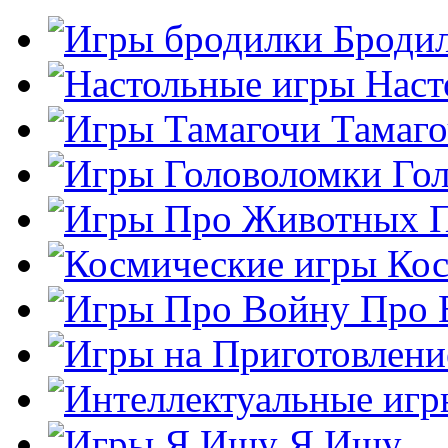
Броди
Наст
Тамаг
Го
Кос
Про 
Я Ищу