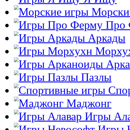
Морски
Про
Аркады
Морху
Арк
Пазлы
Спо
Маджонг
Игры Ал
Игры 