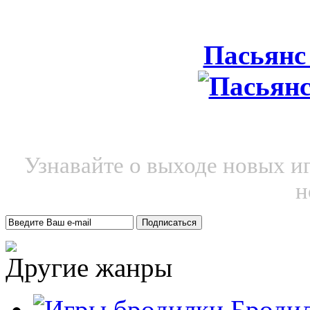
Пасьянс
Узнавайте о выходе новых и
н
Другие жанры
Броди