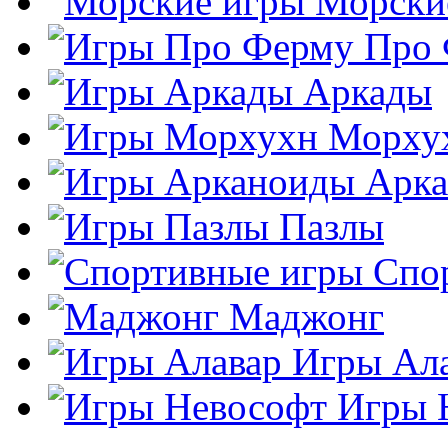
Морски
Про
Аркады
Морху
Арк
Пазлы
Спо
Маджонг
Игры Ал
Игры 