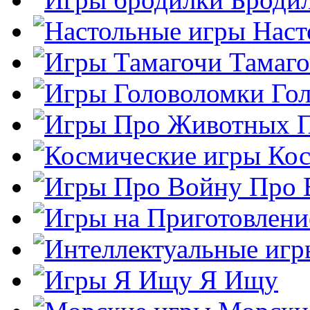
Наст
Тамаг
Го
Кос
Про 
Я Ищу