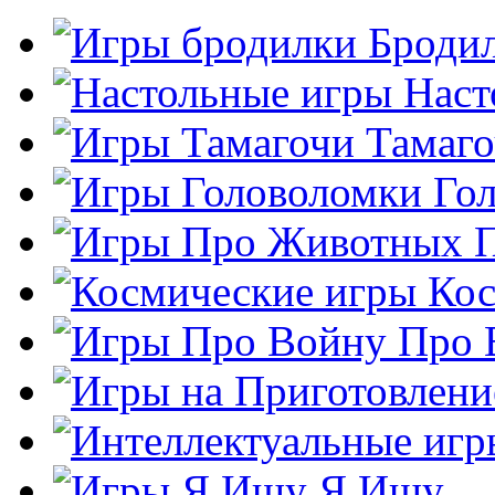
Броди
Наст
Тамаг
Го
Кос
Про 
Я Ищу