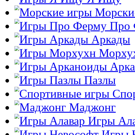
Морски
Про
Аркады
Морху
Арк
Пазлы
Спо
Маджонг
Игры Ал
Игры 