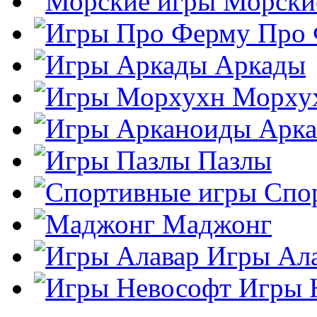
Морски
Про
Аркады
Морху
Арк
Пазлы
Спо
Маджонг
Игры Ал
Игры 