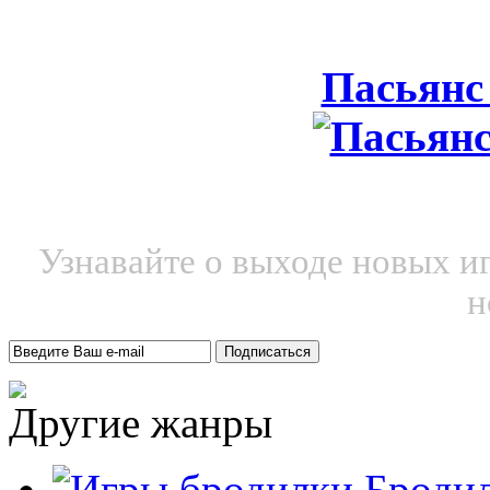
Пасьянс
Узнавайте о выходе новых и
н
Другие жанры
Броди