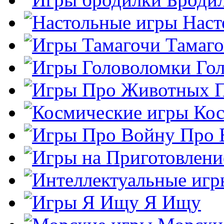
Наст
Тамаг
Го
Кос
Про 
Я Ищу