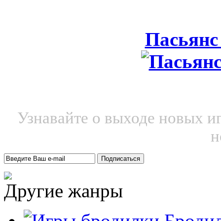
Пасьянс
Узнавайте о выходе новых и
н
Другие жанры
Броди