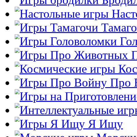
Наст
Тамаг
Го
Кос
Про 
Я Ищу