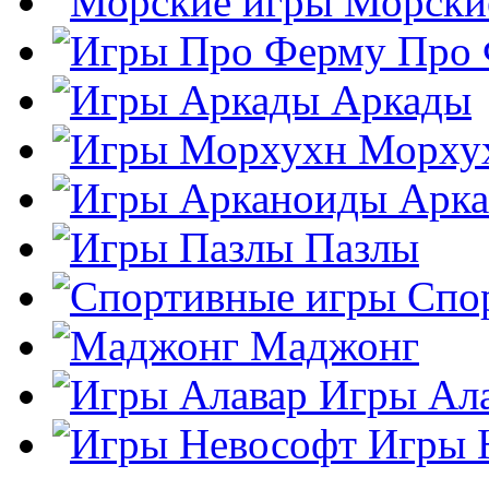
Морски
Про
Аркады
Морху
Арк
Пазлы
Спо
Маджонг
Игры Ал
Игры 