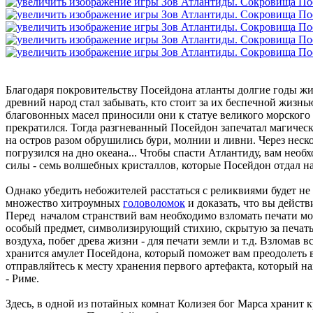
Благодаря покровительству Посейдона атланты долгие годы жи
древний народ стал забывать, кто стоит за их беспечной жизнь
благовонных масел приносили они к статуе великого морского 
прекратился. Тогда разгневанный Посейдон запечатал магическ
на остров разом обрушились бури, молнии и ливни. Через неск
погрузился на дно океана... Чтобы спасти Атлантиду, вам нео
силы - семь волшебных кристаллов, которые Посейдон отдал н
Однако убедить небожителей расстаться с реликвиями будет не 
множество хитроумных
головоломок
и доказать, что вы дейст
Перед началом странствий вам необходимо взломать печати мо
особый предмет, символизирующий стихию, скрытую за печать
воздуха, побег древа жизни - для печати земли и т.д. Взломав в
хранится амулет Посейдона, который поможет вам преодолеть в
отправляйтесь к месту хранения первого артефакта, который н
- Риме.
Здесь, в одной из потайных комнат Колизея бог Марса хранит