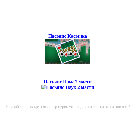
Пасьянс Косынка
Пасьянс Паук 2 масти
Узнавайте о выходе новых игр первыми - подпишитесь на наши новости!