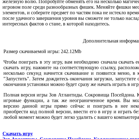
железную волю. Попробуйте обменять его на несколько магичес
игровом поле среди разнообразных фишек. Меняйте фишки мес
элементов, и соберите предмет по частям пока не истекло врем
после удачного завершения уровня вы сможете не только наслад
интересных фактов о стане, в которой находитесь.
Дополнительная информац
Размер скачиваемой игры: 242.12Mb
Чтобы поиграть в эту игру, вам необходимо сначала скачать е
скачать игру, нажмите на соответствующую ссылку, расположе
несколько секунд начнется скачивание и появится меню, в
"Запустить". Затем дождитесь окончания загрузки, запустите
окончания установки можно будет сразу же начать играть в игр
Полная версия игры Зов Атлантиды. Сокровища Посейдона. 
игровые функции, а так же неограниченное время. Вы мож
версию данной игры прямо сейчас и поиграть в нее некот
приобрести код полной версии, ввести его в игру и играть бе
любой момент можно будет легко удалить с вашего компьютера
Скачать игру