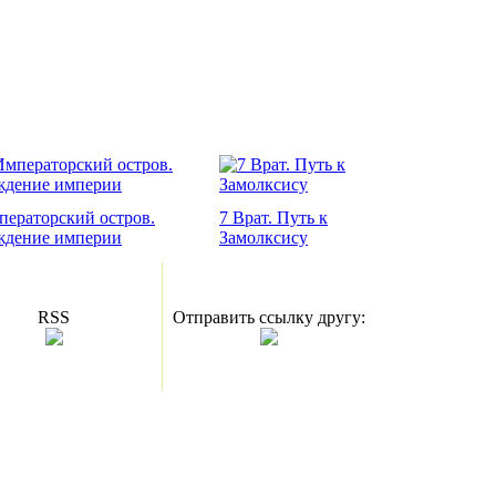
ператорский остров.
7 Врат. Путь к
ждение империи
Замолксису
RSS
Отправить ссылку другу: