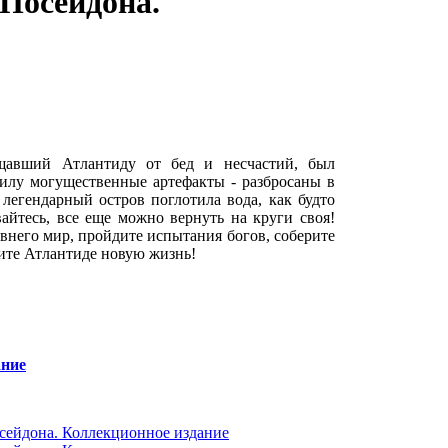
Посейдона.
щавший Атлантиду от бед и несчастий, был
силу могущественные артефакты - разбросаны в
легендарный остров поглотила вода, как будто
вайтесь, все еще можно вернуть на круги своя!
внего мир, пройдите испытания богов, соберите
ите Атлантиде новую жизнь!
ание