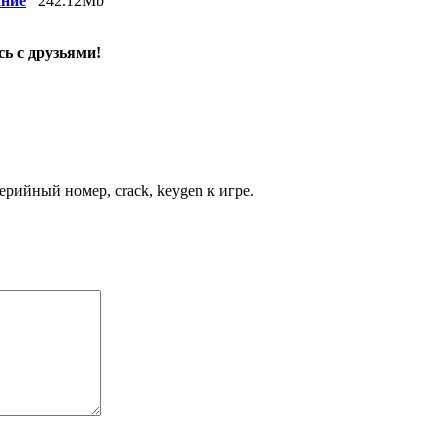
ание
242.12Mb
ь с друзьями!
рийный номер, crack, keygen к игре.