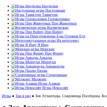
Бродилки
Настольные
Тамагочи
Головоломки
Про Животных
Космические
Про Войну
Готовим Еду
На интеллект
Я Ищу
Морские
Про Ферму
Аркады
Морхухн
Арканоиды
Пазлы
Спортивные
Маджонг
Игры Алавар
Игры Невософт
Игры
●
Три в ряд
● Зов Атлантиды. Сокровища Посейдона. Ко