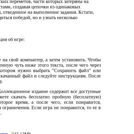
ких переметов, части которых затеряны на
тами, создавая цепочки из одинаковых
я, отведенное на выполнение задания. Кстати,
иться победой, но и узнать несколько
ия об игре:
е на свой компьютер, а затем установить. Чтобы
нную чуть ниже этого текста, после чего через
 котором нужно выбрать "Сохранить файл" или
 скачанный файл и следуйте инструкциям. После
у.
Коллекционное издание содержит все доступные
ете скачать бесплатно пробную (бесплатную)
орое время, а после чего, если понравится,
з ограничения. Если игра не понравится, то ее в
.