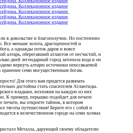
ли в довольстве и благополучии. Но постепенно
ю. Все меньше золота, драгоценностей и
бога, а однажды поток даров и вовсе
ий алтарь, оберегавший атлантов от несчастий, и
олько дней легендарный город затопила вода и он
бходимо вернуть алтарю источники неиссякаемой
а хранение семи могущественным богам.
просто! Для этого вам придется развязать
вительно достойны стать спасителем Атлантиды.
рского владыки, возложив на каждую из них
ю. К примеру, перышко подойдет для печати
се печати, вы откроете тайник, в котором
се тяготы путешествия! Берите его с собой и
аходится в величественном городе на семи холмах
 кристалл Металла, дарующий своему обладателю