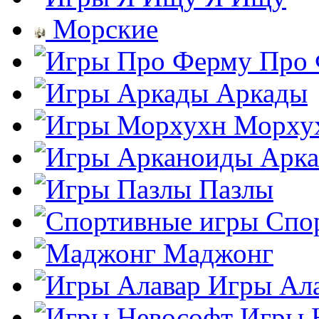
Морские
Про
Аркады
Морху
Арк
Пазлы
Спо
Маджонг
Игры Ал
Игры 