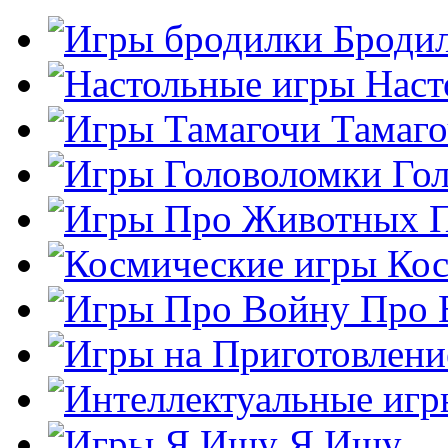
Броди
Наст
Тамаг
Го
Кос
Про 
Я Ищу