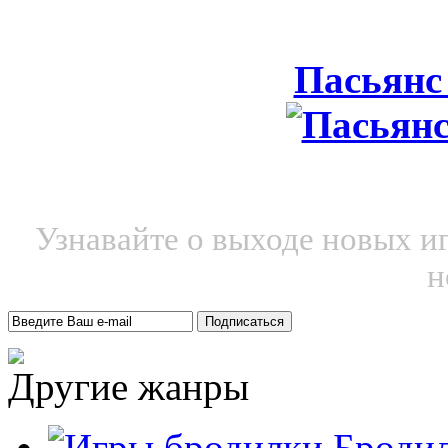
Пасьянс
Узнавайте о выходе новых и
н
Другие жанры
Броди