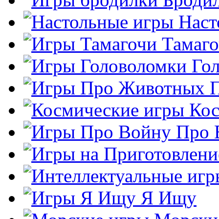
Наст
Тамаг
Го
Кос
Про 
Я Ищу