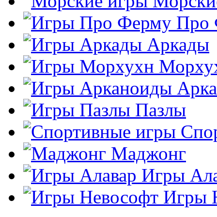
Морски
Про
Аркады
Морху
Арк
Пазлы
Спо
Маджонг
Игры Ал
Игры 