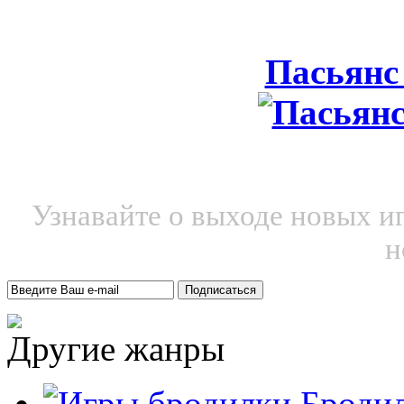
Пасьянс
Узнавайте о выходе новых и
н
Другие жанры
Броди