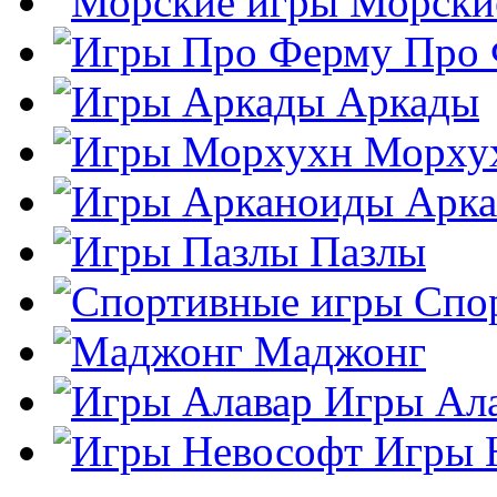
Морски
Про
Аркады
Морху
Арк
Пазлы
Спо
Маджонг
Игры Ал
Игры 