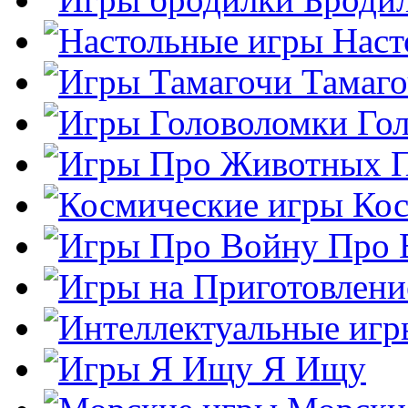
Наст
Тамаг
Го
Кос
Про 
Я Ищу