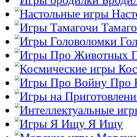
Наст
Тамаг
Го
Кос
Про 
Я Ищу