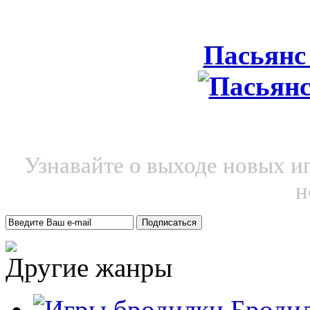
Пасьянс
Узнавайте о выходе новых и
н
Другие жанры
Броди