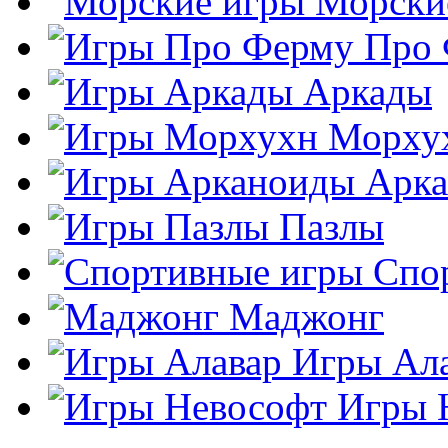
Морски
Про
Аркады
Морху
Арк
Пазлы
Спо
Маджонг
Игры Ал
Игры 