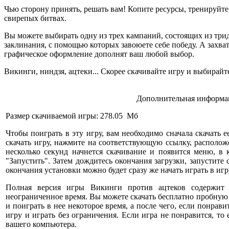
Чью сторону принять, решать вам! Копите ресурсы, тренируйте
свирепых битвах.
Вы можете выбирать одну из трех кампаний, состоящих из трид
заклинания, с помощью которых завоюете себе победу. А зах
графическое оформление дополнят ваш любой выбор.
Викинги, ниндзя, ацтеки... Скорее скачивайте игру и выбирайте
Дополнительная информац
Размер скачиваемой игры: 278.05 Мб
Чтобы поиграть в эту игру, вам необходимо сначала скачать е
скачать игру, нажмите на соответствующую ссылку, расположе
несколько секунд начнется скачивание и появится меню, в
"Запустить". Затем дождитесь окончания загрузки, запустите
окончания установки можно будет сразу же начать играть в игр
Полная версия игры Викинги против ацтеков содержит
неограниченное время. Вы можете скачать бесплатно пробную
и поиграть в нее некоторое время, а после чего, если понрави
игру и играть без ограничения. Если игра не понравится, то
вашего компьютера.