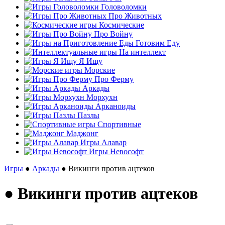
Головоломки
Про Животных
Космические
Про Войну
Готовим Еду
На интеллект
Я Ищу
Морские
Про Ферму
Аркады
Морхухн
Арканоиды
Пазлы
Спортивные
Маджонг
Игры Алавар
Игры Невософт
Игры
●
Аркады
● Викинги против ацтеков
● Викинги против ацтеков