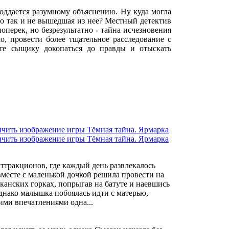
поддается разумному объяснению. Ну куда могла
но так и не вышедшая из нее? Местный детектив
перек, но безрезультатно - тайна исчезновения
о, провести более тщательное расследование с
те сыщику докопаться до правды и отыскать
аттракционов, где каждый день развлекалось
вместе с маленькой дочкой решила провести на
иканских горках, попрыгав на батуте и наевшись
Однако малышка побоялась идти с матерью,
ими впечатлениями одна...