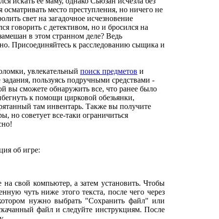
ся искать ее маму, однако Сьюзан исчезла без
 осматривать место преступления, но ничего не
олить свет на загадочное исчезновение
ся говорить с детективом, но и бросился на
замешан в этом странном деле? Ведь
льно. Присоединяйтесь к расследованию сыщика и
воломки, увлекательный
поиск предметов
и
задания, пользуясь подручными средствами -
ой вы сможете обнаружить все, что ранее было
ибегнуть к помощи цирковой обезьянки,
рятанный там инвентарь. Также вы получите
ы, но советует все-таки ограничиться
сно!
ия об игре:
е на свой компьютер, а затем установить. Чтобы
нную чуть ниже этого текста, после чего через
 котором нужно выбрать "Сохранить файл" или
 скачанный файл и следуйте инструкциям. После
у.