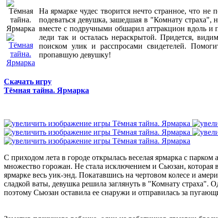
На ярмарке чудес творится нечто странное, что не 
подеваться девушка, зашедшая в "Комнату страха", 
вместе с подручными обшарил аттракцион вдоль и по
леди так и осталась нераскрытой. Придется, видим
поиском улик и расспросами свидетелей. Помоги
пропавшую девушку!
Скачать игру
Тёмная тайна. Ярмарка
С приходом лета в городе открылась веселая ярмарка с парком 
множество горожан. Не стала исключением и Сьюзан, которая 
ярмарке весь уик-энд. Покатавшись на чертовом колесе и амер
сладкой ваты, девушка решила заглянуть в "Комнату страха". 
поэтому Сьюзан оставила ее снаружи и отправилась за пугающ