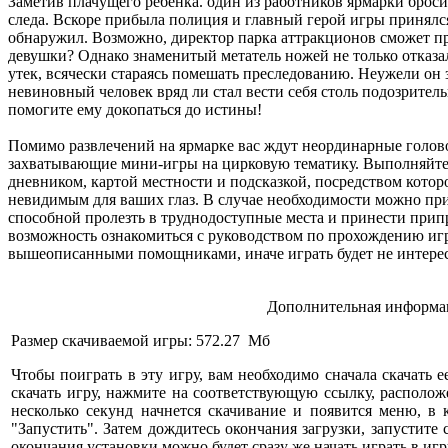
Заметив плачущего ребенка. один из работников ярмарки бросил
следа. Вскоре прибыла полиция и главный герой игры принялся
обнаружил. Возможно, директор парка аттракционов сможет пр
девушки? Однако знаменитый метатель ножей не только отказал
утек, всячески стараясь помешать преследованию. Неужели он 
невиновный человек вряд ли стал вести себя столь подозрите
помогите ему докопаться до истины!
Помимо развлечений на ярмарке вас ждут неординарные голо
захватывающие мини-игры на цирковую тематику. Выполняйте 
дневником, картой местности и подсказкой, посредством котор
невидимым для ваших глаз. В случае необходимости можно пр
способной пролезть в труднодоступные места и принести прип
возможность ознакомиться с руководством по прохождению игр
вышеописанными помощниками, иначе играть будет не интере
Дополнительная информац
Размер скачиваемой игры: 572.27 Мб
Чтобы поиграть в эту игру, вам необходимо сначала скачать е
скачать игру, нажмите на соответствующую ссылку, расположе
несколько секунд начнется скачивание и появится меню, в
"Запустить". Затем дождитесь окончания загрузки, запустите
окончания установки можно будет сразу же начать играть в игр