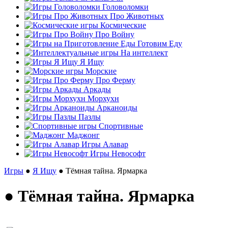
Головоломки
Про Животных
Космические
Про Войну
Готовим Еду
На интеллект
Я Ищу
Морские
Про Ферму
Аркады
Морхухн
Арканоиды
Пазлы
Спортивные
Маджонг
Игры Алавар
Игры Невософт
Игры
●
Я Ищу
● Тёмная тайна. Ярмарка
● Тёмная тайна. Ярмарка