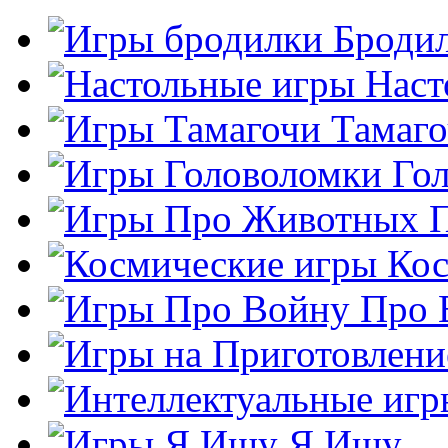
Броди
Наст
Тамаг
Го
Кос
Про 
Я Ищу