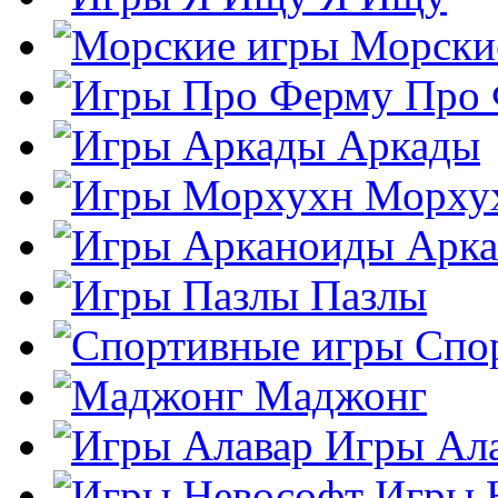
Морски
Про
Аркады
Морху
Арк
Пазлы
Спо
Маджонг
Игры Ал
Игры 