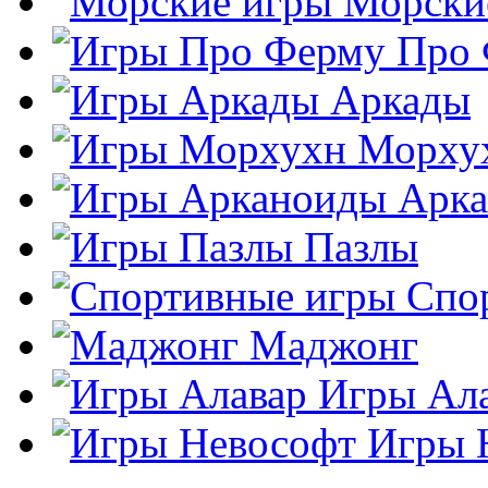
Морски
Про
Аркады
Морху
Арк
Пазлы
Спо
Маджонг
Игры Ал
Игры 