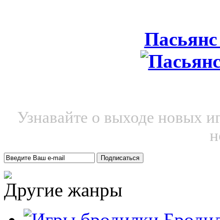
Пасьянс
Узнавайте о выходе новых и
н
Другие жанры
Броди