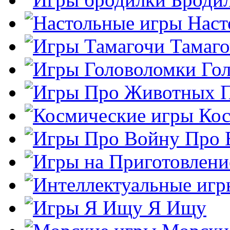
Наст
Тамаг
Го
Кос
Про 
Я Ищу