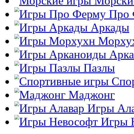
Морски
Про
Аркады
Морху
Арк
Пазлы
Спо
Маджонг
Игры Ал
Игры 