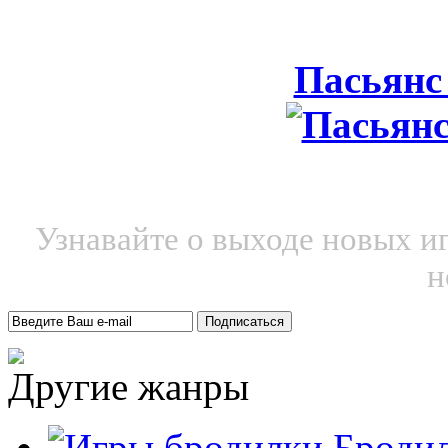
Пасьянс
Узнавайте о выходе новых и
н
Другие жанры
Броди