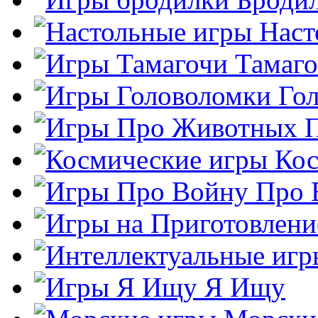
Наст
Тамаг
Го
Кос
Про 
Я Ищу