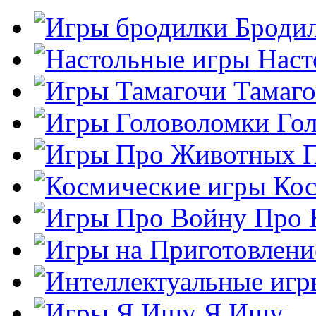
Броди
Наст
Тамаг
Го
Кос
Про 
Я Ищу