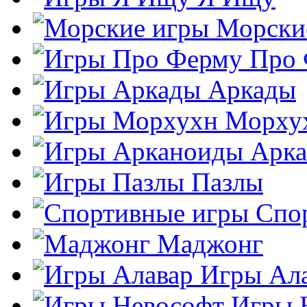
Морски
Про
Аркады
Морху
Арк
Пазлы
Спо
Маджонг
Игры Ал
Игры 