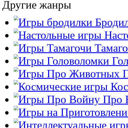
Другие жанры
Броди
Наст
Тамаг
Го
Кос
Про 