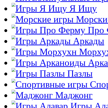
Я Ищу
Морски
Про
Аркады
Морху
Арк
Пазлы
Спо
Маджонг
Игры Ал