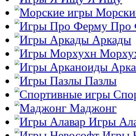
Морски
Про
Аркады
Морху
Арк
Пазлы
Спо
Маджонг
Игры Ал
Игры 