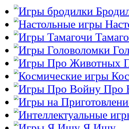
Броди
Наст
Тамаг
Го
Кос
Про 
Я Ищу