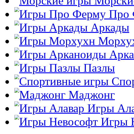
Морски
Про
Аркады
Морху
Арк
Пазлы
Спо
Маджонг
Игры Ал
Игры 