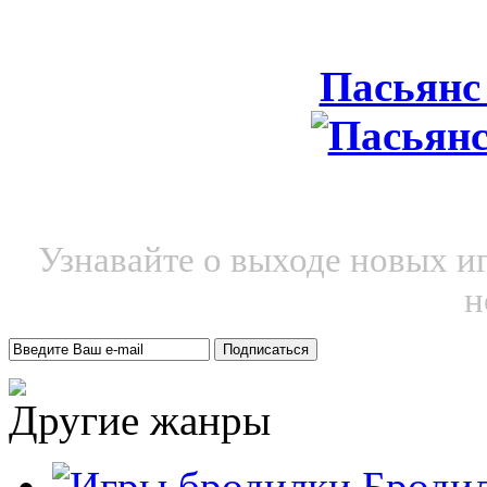
Пасьянс
Узнавайте о выходе новых и
н
Другие жанры
Броди