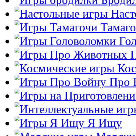
Наст
Тамаг
Го
Кос
Про 
Я Ищу