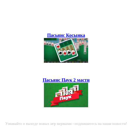
Пасьянс Косынка
Пасьянс Паук 2 масти
Узнавайте о выходе новых игр первыми - подпишитесь на наши новости!