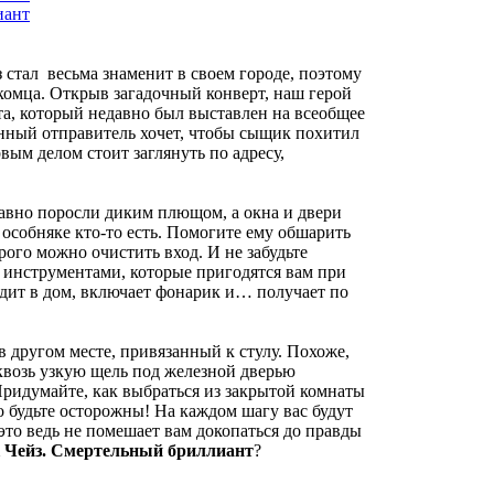
 стал весьма знаменит в своем городе, поэтому
акомца. Открыв загадочный конверт, наш герой
а, который недавно был выставлен на всеобщее
енный отправитель хочет, чтобы сыщик похитил
ым делом стоит заглянуть по адресу,
авно поросли диким плющом, а окна и двери
особняке кто-то есть. Помогите ему обшарить
ого можно очистить вход. И не забудьте
с инструментами, которые пригодятся вам при
одит в дом, включает фонарик и… получает по
в другом месте, привязанный к стулу. Похоже,
квозь узкую щель под железной дверью
Придумайте, как выбраться из закрытой комнаты
 будьте осторожны! На каждом шагу вас будут
это ведь не помешает вам докопаться до правды
 Чейз. Смертельный бриллиант
?