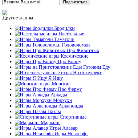
Другие жанры
Бродилки
Настольные
Тамагочи
Головоломки
Про Животных
Космические
Про Войну
Готовим Еду
На интеллект
Я Ищу
Морские
Про Ферму
Аркады
Морхухн
Арканоиды
Пазлы
Спортивные
Маджонг
Игры Алавар
Игры Невософт