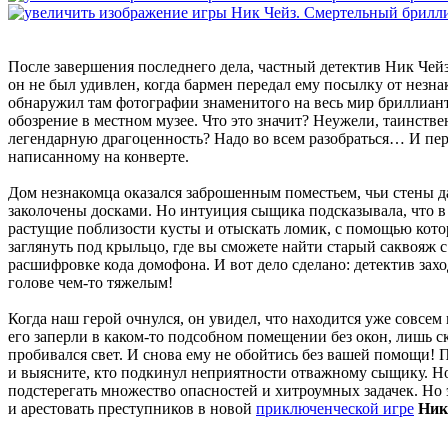
После завершения последнего дела, частный детектив Ник Чейз
он не был удивлен, когда бармен передал ему посылку от незн
обнаружил там фотографии знаменитого на весь мир бриллиант
обозрение в местном музее. Что это значит? Неужели, таинств
легендарную драгоценность? Надо во всем разобраться… И перв
написанному на конверте.
Дом незнакомца оказался заброшенным поместьем, чьи стены д
заколочены досками. Но интуиция сыщика подсказывала, что в 
растущие поблизости кусты и отыскать ломик, с помощью котор
заглянуть под крыльцо, где вы сможете найти старый саквояж 
расшифровке кода домофона. И вот дело сделано: детектив зах
голове чем-то тяжелым!
Когда наш герой очнулся, он увидел, что находится уже совсем 
его заперли в каком-то подсобном помещении без окон, лишь с
пробивался свет. И снова ему не обойтись без вашей помощи! 
и выясните, кто подкинул неприятности отважному сыщику. Но
подстерегать множество опасностей и хитроумных задачек. Но 
и арестовать преступников в новой
приключенческой игре
Ник