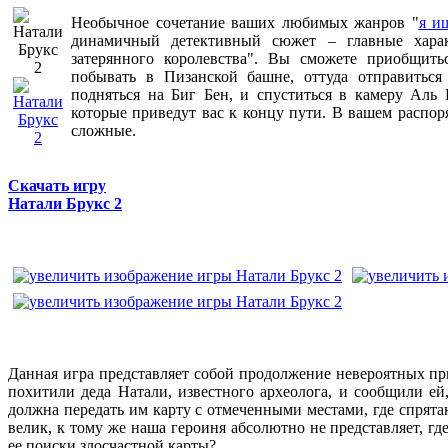
Необычное сочетание ваших любимых жанров "
я и
динамичный детективный сюжет – главные хара
затерянного королевства". Вы сможете приобщить
побывать в Пизанской башне, оттуда отправиться
подняться на Биг Бен, и спуститься в камеру Аль 
которые приведут вас к концу пути. В вашем распо
сложные.
Скачать игру
Натали Брукс 2
Данная игра представляет собой продолжение невероятных п
похитили деда Натали, известного археолога, и сообщили ей
должна передать им карту с отмеченными местами, где спрят
велик, к тому же наша героиня абсолютно не представляет, гд
ее поиски злосчастной карты?