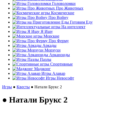
Головоломки
Про Животных
Космические
Про Войну
Готовим Еду
На интеллект
Я Ищу
Морские
Про Ферму
Аркады
Морхухн
Арканоиды
Пазлы
Спортивные
Маджонг
Игры Алавар
Игры Невософт
Игры
●
Квесты
● Натали Брукс 2
● Натали Брукс 2