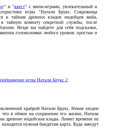
щу
" и "
квест
" с мини-играми, увлекательный и
ктеристики игры "Натали Брукс. Сокровища
ся к тайнам древних кладов индейцев майа,
 в тайную комнату секретной службы, после
Капоне. Везде вы найдете для себя подсказки,
ряжении головоломки любого уровня: простые и
риключений храброй Натали Брукс. Некие злодеи
, что в обмен на сохранение его жизни, Натали
аны древние индейские клады. Лимит времени не
е находится нужная бандитам карта. Куда заведут