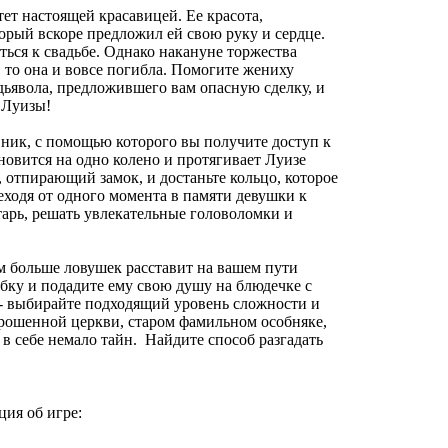
тет настоящей красавицей. Ее красота,
рый вскоре предложил ей свою руку и сердце.
ься к свадьбе. Однако накануне торжества
, то она и вовсе погибла. Помогите жениху
дьявола, предложившего вам опасную сделку, и
 Луизы!
ник, с помощью которого вы получите доступ к
вится на одно колено и протягивает Луизе
, отпирающий замок, и достаньте кольцо, которое
ходя от одного момента в памяти девушки к
тарь, решать увлекательные головоломки и
ем больше ловушек расставит на вашем пути
бку и подадите ему свою душу на блюдечке с
и - выбирайте подходящий уровень сложности и
брошенной церкви, старом фамильном особняке,
в себе немало тайн. Найдите способ разгадать
ия об игре: