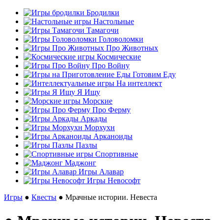
Бродилки
Настольные
Тамагочи
Головоломки
Про Животных
Космические
Про Войну
Готовим Еду
На интеллект
Я Ищу
Морские
Про Ферму
Аркады
Морхухн
Арканоиды
Пазлы
Спортивные
Маджонг
Игры Алавар
Игры Невософт
Игры
●
Квесты
● Мрачные истории. Невеста