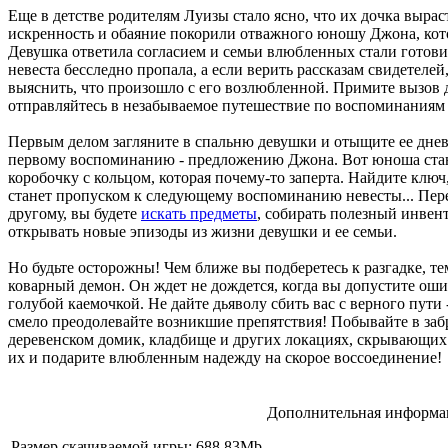
Еще в детстве родителям Луизы стало ясно, что их дочка вырас
искренность и обаяние покорили отважного юношу Джона, кото
Девушка ответила согласием и семьи влюбленных стали готовит
невеста бесследно пропала, а если верить рассказам свидетелей
выяснить, что произошло с его возлюбленной. Примите вызов 
отправляйтесь в незабываемое путешествие по воспоминаниям
Первым делом загляните в спальню девушки и отыщите ее днев
первому воспоминанию - предложению Джона. Вот юноша стано
коробочку с кольцом, которая почему-то заперта. Найдите ключ
станет пропуском к следующему воспоминанию невесты... Пере
другому, вы будете
искать предметы
, собирать полезный инвен
открывать новые эпизоды из жизни девушки и ее семьи.
Но будьте осторожны! Чем ближе вы подберетесь к разгадке, т
коварный демон. Он ждет не дождется, когда вы допустите оши
голубой каемочкой. Не дайте дьяволу сбить вас с верного пут
смело преодолевайте возникшие препятствия! Побывайте в за
деревенском домик, кладбище и других локациях, скрывающих 
их и подарите влюбленным надежду на скорое воссоединение!
Дополнительная информац
Размер скачиваемой игры: 688.83Mb