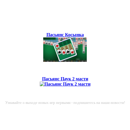
Пасьянс Косынка
Пасьянс Паук 2 масти
Узнавайте о выходе новых игр первыми - подпишитесь на наши новости!