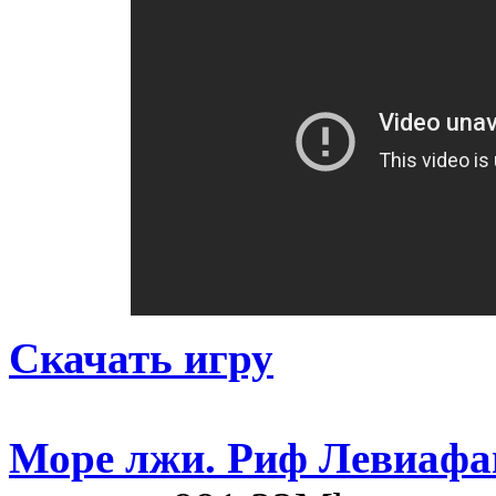
Скачать игру
Море лжи. Риф Левиафа