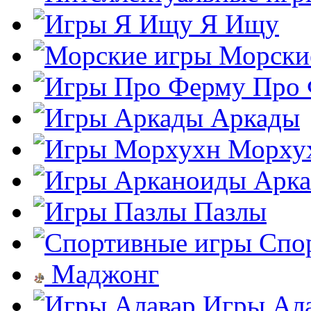
Я Ищу
Морски
Про
Аркады
Морху
Арк
Пазлы
Спо
Маджонг
Игры Ал