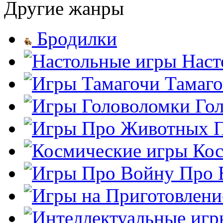
Другие жанры
Бродилки
Наст
Тамаг
Го
Кос
Про 