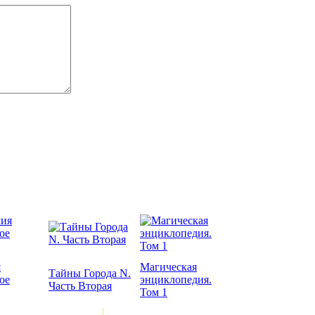
я
Магическая
Тайны Города N.
ое
энциклопедия.
Часть Вторая
Том 1