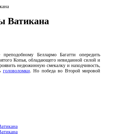
кана
ны Ватикана
е преподобному Беллармо Багатти опередить
вятого Копья, обладающего невиданной силой и
проявить недюжинную смекалку и находчивость,
ть
головоломки
. Но победа во Второй мировой