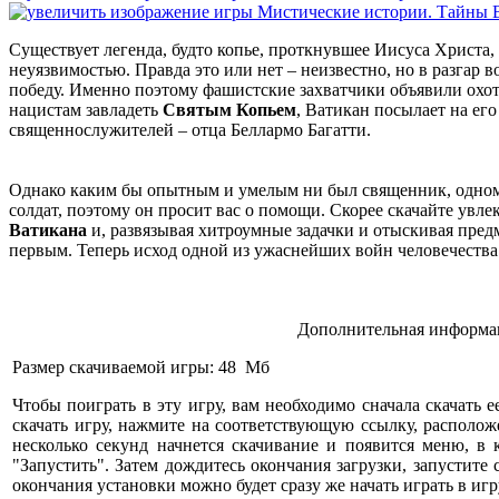
Существует легенда, будто копье, проткнувшее Иисуса Христа,
неуязвимостью. Правда это или нет – неизвестно, но в разгар 
победу. Именно поэтому фашистские захватчики объявили охот
нацистам завладеть
Святым Копьем
, Ватикан посылает на ег
священнослужителей – отца Беллармо Багатти.
Однако каким бы опытным и умелым ни был священник, одном
солдат, поэтому он просит вас о помощи. Скорее скачайте увл
Ватикана
и, развязывая хитроумные задачки и отыскивая пред
первым. Теперь исход одной из ужаснейших войн человечества 
Дополнительная информац
Размер скачиваемой игры: 48 Мб
Чтобы поиграть в эту игру, вам необходимо сначала скачать е
скачать игру, нажмите на соответствующую ссылку, расположе
несколько секунд начнется скачивание и появится меню, в
"Запустить". Затем дождитесь окончания загрузки, запустите
окончания установки можно будет сразу же начать играть в игр