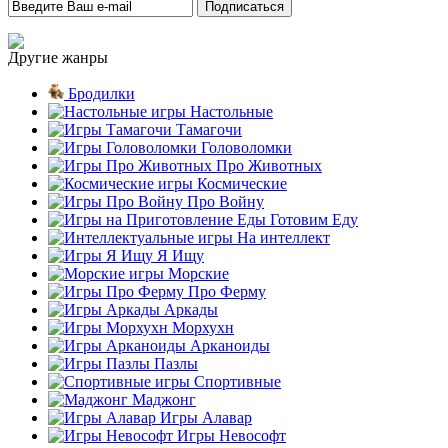
Другие жанры
Бродилки
Настольные
Тамагочи
Головоломки
Про Животных
Космические
Про Войну
Готовим Еду
На интеллект
Я Ищу
Морские
Про Ферму
Аркады
Морхухн
Арканоиды
Пазлы
Спортивные
Маджонг
Игры Алавар
Игры Невософт