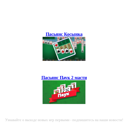
Пасьянс Косынка
Пасьянс Паук 2 масти
Узнавайте о выходе новых игр первыми - подпишитесь на наши новости!