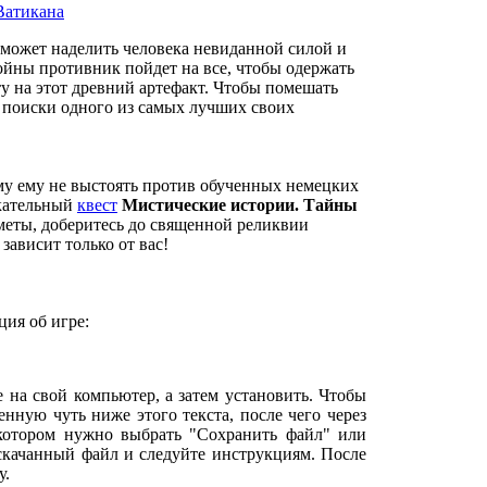
 может наделить человека невиданной силой и
войны противник пойдет на все, чтобы одержать
у на этот древний артефакт. Чтобы помешать
о поиски одного из самых лучших своих
у ему не выстоять против обученных немецких
екательный
квест
Мистические истории. Тайны
меты, доберитесь до священной реликвии
зависит только от вас!
ия об игре:
е на свой компьютер, а затем установить. Чтобы
нную чуть ниже этого текста, после чего через
 котором нужно выбрать "Сохранить файл" или
 скачанный файл и следуйте инструкциям. После
у.