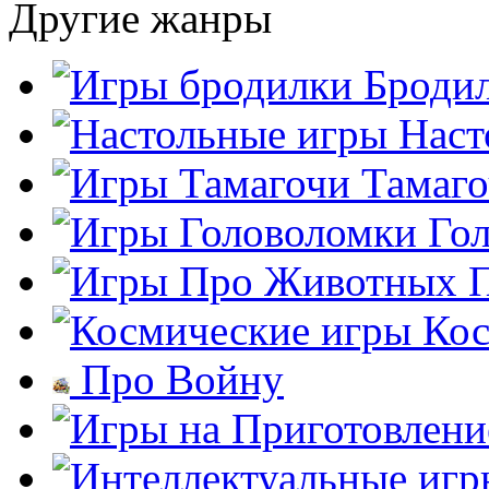
Другие жанры
Броди
Наст
Тамаг
Го
Кос
Про Войну