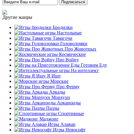
Другие жанры
Бродилки
Настольные
Тамагочи
Головоломки
Про Животных
Космические
Про Войну
Готовим Еду
На интеллект
Я Ищу
Морские
Про Ферму
Аркады
Морхухн
Арканоиды
Пазлы
Спортивные
Маджонг
Игры Алавар
Игры Невософт