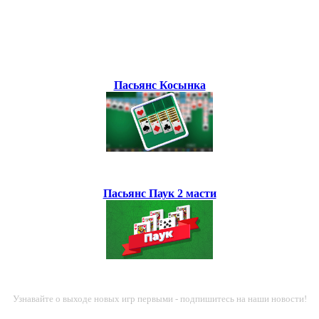
Пасьянс Косынка
Пасьянс Паук 2 масти
Узнавайте о выходе новых игр первыми - подпишитесь на наши новости!