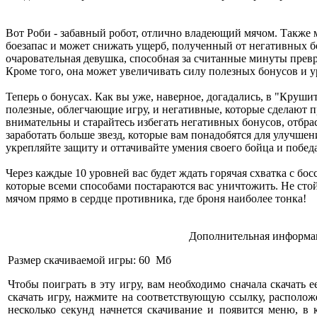
Вот Роби - забавный робот, отлично владеющий мячом. Также
боезапас и может снижать ущерб, полученный от негативных бо
очаровательная девушка, способная за считанные минуты прев
Кроме того, она может увеличивать силу полезных бонусов и 
Теперь о бонусах. Как вы уже, наверное, догадались, в "Крушит
полезные, облегчающие игру, и негативные, которые сделают п
внимательны и старайтесь избегать негативных бонусов, отбр
заработать больше звезд, которые вам понадобятся для улучшен
укрепляйте защиту и оттачивайте умения своего бойца и победа
Через каждые 10 уровней вас будет ждать горячая схватка с б
которые всеми способами постараются вас уничтожить. Не стойт
мячом прямо в сердце противника, где броня наиболее тонка!
Дополнительная информац
Размер скачиваемой игры: 60 Мб
Чтобы поиграть в эту игру, вам необходимо сначала скачать е
скачать игру, нажмите на соответствующую ссылку, расположе
несколько секунд начнется скачивание и появится меню, в