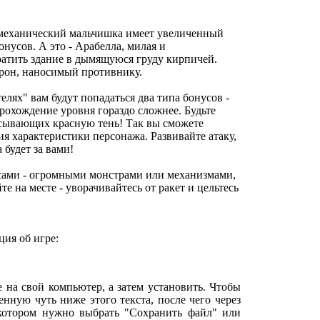
 механический мальчишка имеет увеличенный
нусов. А это - Арабелла, милая и
ратить здание в дымящуюся груду кирпичей.
урон, наносимый противнику.
елях" вам будут попадаться два типа бонусов -
рохождение уровня гораздо сложнее. Будьте
асывающих красную тень! Так вы сможете
ия характеристики персонажа. Развивайте атаку,
 будет за вами!
оссами - огромными монстрами или механизмами,
е на месте - уворачивайтесь от ракет и цельтесь
ия об игре:
е на свой компьютер, а затем установить. Чтобы
нную чуть ниже этого текста, после чего через
 котором нужно выбрать "Сохранить файл" или