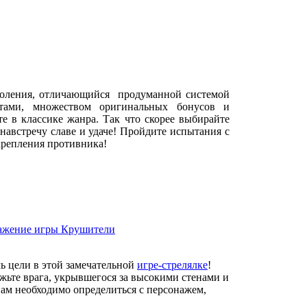
коления, отличающийся продуманной системой
фтами, множеством оригинальных бонусов и
е в классике жанра. Так что скорее выбирайте
 навстречу славе и удаче! Пройдите испытания с
крепления противника!
чь цели в этой замечательной
игре-стрелялке
!
жьте врага, укрывшегося за высокими стенами и
ам необходимо определиться с персонажем,