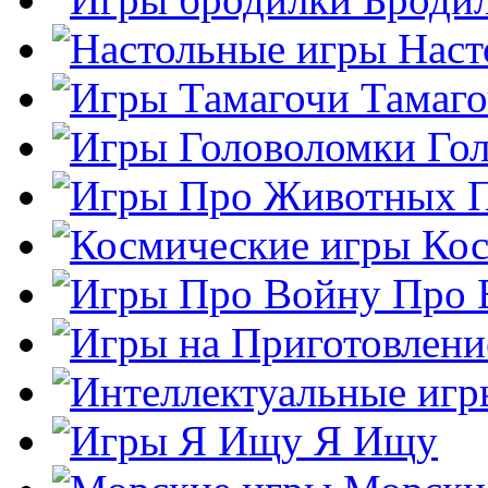
Наст
Тамаг
Го
Кос
Про 
Я Ищу