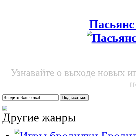
Пасьянс
Узнавайте о выходе новых и
н
Другие жанры
Броди