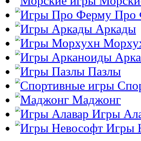
Морски
Про
Аркады
Морху
Арк
Пазлы
Спо
Маджонг
Игры Ал
Игры 