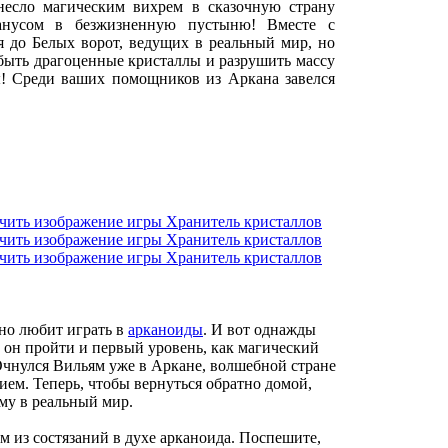
несло магическим вихрем в сказочную страну
анусом в безжизненную пустыню! Вместе с
я до Белых ворот, ведущих в реальный мир, но
обыть драгоценные кристаллы и разрушить массу
ы! Среди ваших помощников из Аркана завелся
но любит играть в
арканоиды
. И вот однажды
 он пройти и первый уровень, как магический
 Очнулся Вильям уже в Аркане, волшебной стране
ием. Теперь, чтобы вернуться обратно домой,
му в реальный мир.
 из состязаний в духе арканоида. Поспешите,