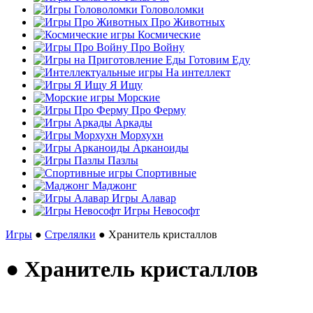
Головоломки
Про Животных
Космические
Про Войну
Готовим Еду
На интеллект
Я Ищу
Морские
Про Ферму
Аркады
Морхухн
Арканоиды
Пазлы
Спортивные
Маджонг
Игры Алавар
Игры Невософт
Игры
●
Стрелялки
● Хранитель кристаллов
● Хранитель кристаллов