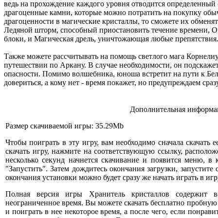
ведь на прохождение каждого уровня отводится определенный о
драгоценные камни, которые можно потратить на покупку обы
драгоценности в магические кристаллы, то сможете их обменять
Ледяной шторм, способный приостановить течение времени, Ог
блоки, и Магическая дрель, уничтожающая любые препятствия
Также можете рассчитывать на помощь светлого мага Корнелиу
путешествии по Аркану. В случае необходимости, он подскаже
опасности. Помимо волшебника, юноша встретит на пути к Бел
довериться, а кому нет - время покажет, но предупреждаем сра
Дополнительная информац
Размер скачиваемой игры: 35.29Mb
Чтобы поиграть в эту игру, вам необходимо сначала скачать е
скачать игру, нажмите на соответствующую ссылку, расположе
несколько секунд начнется скачивание и появится меню, в
"Запустить". Затем дождитесь окончания загрузки, запустите
окончания установки можно будет сразу же начать играть в игр
Полная версия игры Хранитель кристаллов содержит 
неограниченное время. Вы можете скачать бесплатно пробную
и поиграть в нее некоторое время, а после чего, если понрави