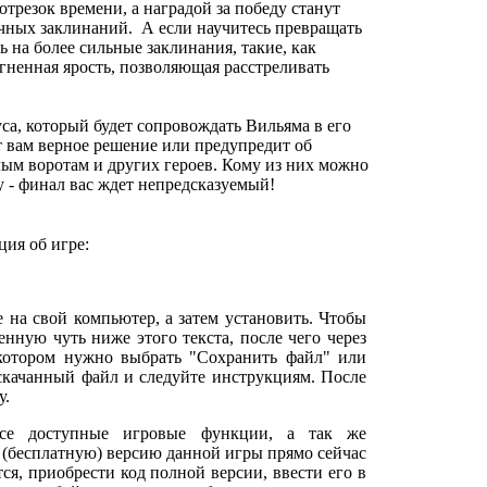
трезок времени, а наградой за победу станут
чных заклинаний. А если научитесь превращать
 на более сильные заклинания, такие, как
ненная ярость, позволяющая расстреливать
.
са, который будет сопровождать Вильяма в его
т вам верное решение или предупредит об
ым воротам и других героев. Кому из них можно
зу - финал вас ждет непредсказуемый!
ия об игре:
е на свой компьютер, а затем установить. Чтобы
нную чуть ниже этого текста, после чего через
 котором нужно выбрать "Сохранить файл" или
 скачанный файл и следуйте инструкциям. После
у.
все доступные игровые функции, а так же
 (бесплатную) версию данной игры прямо сейчас
тся, приобрести код полной версии, ввести его в