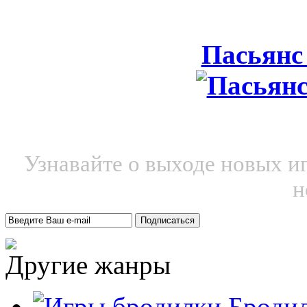
Пасьянс
Узнавайте о выходе новых и
н
Другие жанры
Броди