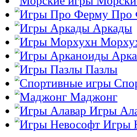
Морски
Про
Аркады
Морху
Арк
Пазлы
Спо
Маджонг
Игры Ал
Игры 