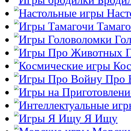
Наст
Тамаг
Го
Кос
Про 
Я Ищу