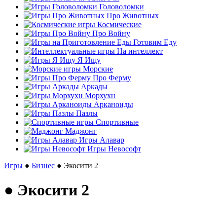
Головоломки
Про Животных
Космические
Про Войну
Готовим Еду
На интеллект
Я Ищу
Морские
Про Ферму
Аркады
Морхухн
Арканоиды
Пазлы
Спортивные
Маджонг
Игры Алавар
Игры Невософт
Игры
●
Бизнес
● Экосити 2
● Экосити 2