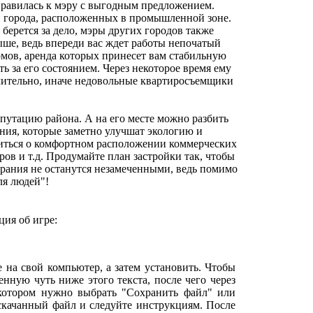
тправилась к мэру с выгодным предложением.
ри города, расположенных в промышленной зоне.
 берется за дело, мэры других городов также
ыше, ведь впереди вас ждет работы непочатый
мов, аренда которых принесет вам стабильную
ь за его состоянием. Через некоторое время ему
лительно, иначе недовольные квартиросъемщики
епутацию района. А на его месте можно разбить
ния, которые заметно улучшат экологию и
титься о комфортном расположении коммерческих
тров и т.д. Продумайте план застройки так, чтобы
арания не останутся незамеченными, ведь помимо
ля людей"!
ия об игре:
е на свой компьютер, а затем установить. Чтобы
нную чуть ниже этого текста, после чего через
 котором нужно выбрать "Сохранить файл" или
 скачанный файл и следуйте инструкциям. После