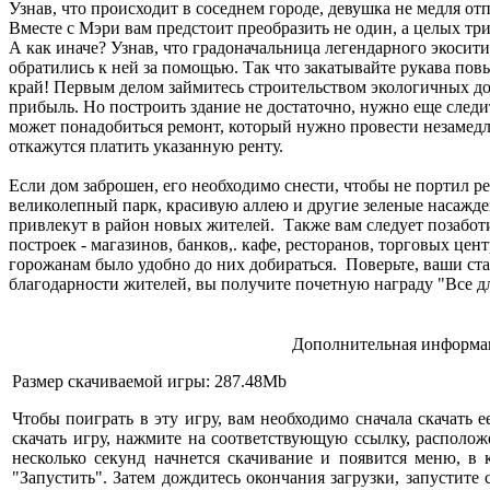
Узнав, что происходит в соседнем городе, девушка не медля о
Вместе с Мэри вам предстоит преобразить не один, а целых т
А как иначе? Узнав, что градоначальница легендарного экосити
обратились к ней за помощью. Так что закатывайте рукава пов
край! Первым делом займитесь строительством экологичных до
прибыль. Но построить здание не достаточно, нужно еще следит
может понадобиться ремонт, который нужно провести незамед
откажутся платить указанную ренту.
Если дом заброшен, его необходимо снести, чтобы не портил р
великолепный парк, красивую аллею и другие зеленые насажде
привлекут в район новых жителей. Также вам следует позабо
построек - магазинов, банков,. кафе, ресторанов, торговых цен
горожанам было удобно до них добираться. Поверьте, ваши ст
благодарности жителей, вы получите почетную награду "Все д
Дополнительная информац
Размер скачиваемой игры: 287.48Mb
Чтобы поиграть в эту игру, вам необходимо сначала скачать е
скачать игру, нажмите на соответствующую ссылку, расположе
несколько секунд начнется скачивание и появится меню, в
"Запустить". Затем дождитесь окончания загрузки, запустите