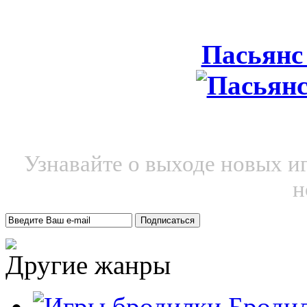
Пасьянс
Узнавайте о выходе новых и
н
Другие жанры
Броди