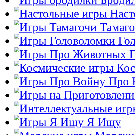
Наст
Тамаг
Го
Кос
Про 
Я Ищу