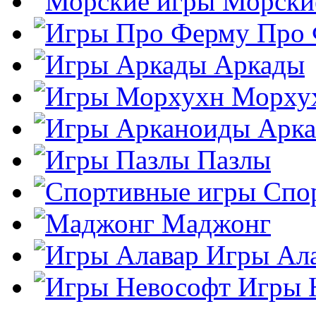
Морски
Про
Аркады
Морху
Арк
Пазлы
Спо
Маджонг
Игры Ал
Игры 