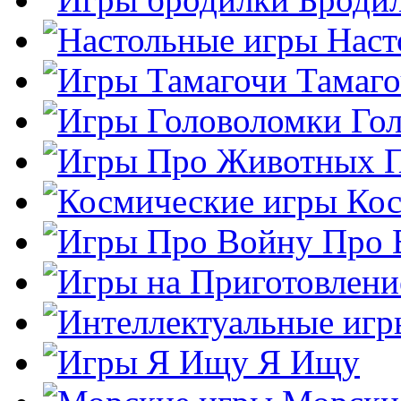
Наст
Тамаг
Го
Кос
Про 
Я Ищу