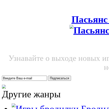
Пасьянс
Узнавайте о выходе новых и
н
Другие жанры
Броди