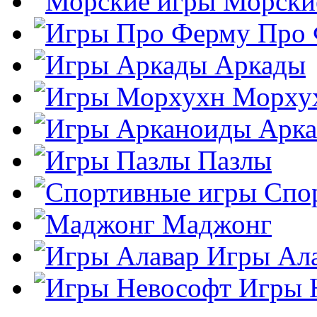
Морски
Про
Аркады
Морху
Арк
Пазлы
Спо
Маджонг
Игры Ал
Игры 