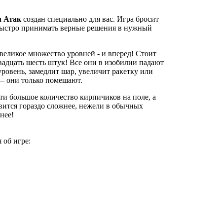
л Атак
создан специально для вас. Игра бросит
 быстро принимать верные решения в нужный
великое множество уровней - и вперед! Стоит
вадцать шесть штук! Все они в изобилии падают
уровень, замедлит шар, увеличит ракетку или
— они только помешают.
ти большое количество кирпичиков на поле, а
овится гораздо сложнее, нежели в обычных
нее!
 об игре: