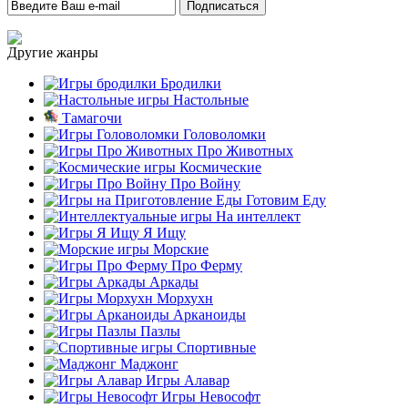
Другие жанры
Бродилки
Настольные
Тамагочи
Головоломки
Про Животных
Космические
Про Войну
Готовим Еду
На интеллект
Я Ищу
Морские
Про Ферму
Аркады
Морхухн
Арканоиды
Пазлы
Спортивные
Маджонг
Игры Алавар
Игры Невософт