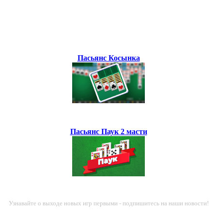
Пасьянс Косынка
Пасьянс Паук 2 масти
Узнавайте о выходе новых игр первыми - подпишитесь на наши новости!