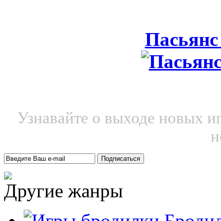
Пасьянс
Узнавайте о выходе новых и
н
Другие жанры
Броди