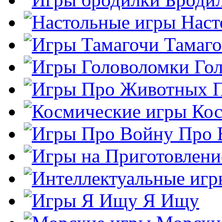
Наст
Тамаг
Го
Кос
Про 
Я Ищу