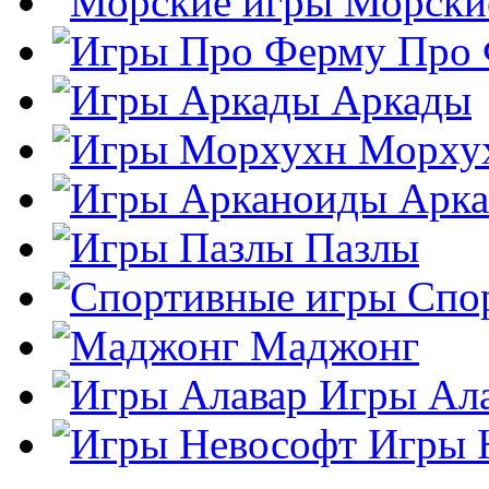
Морски
Про
Аркады
Морху
Арк
Пазлы
Спо
Маджонг
Игры Ал
Игры 