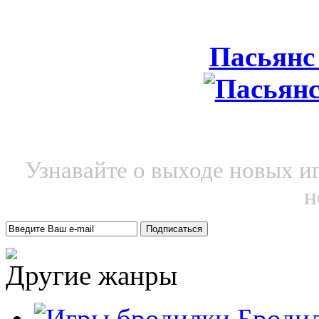
Пасьянс
Узнавайте о выходе новых и
н
Другие жанры
Броди