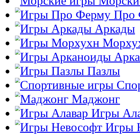
Морски
Про
Аркады
Морху
Арк
Пазлы
Спо
Маджонг
Игры Ал
Игры 