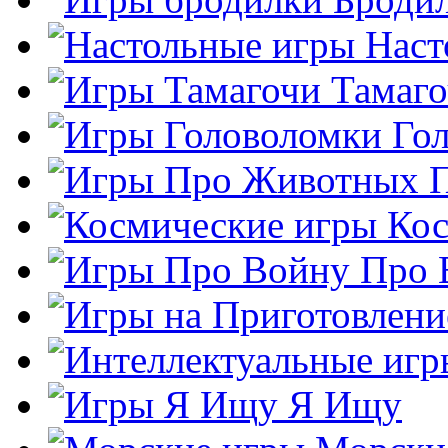
Наст
Тамаг
Го
Кос
Про 
Я Ищу