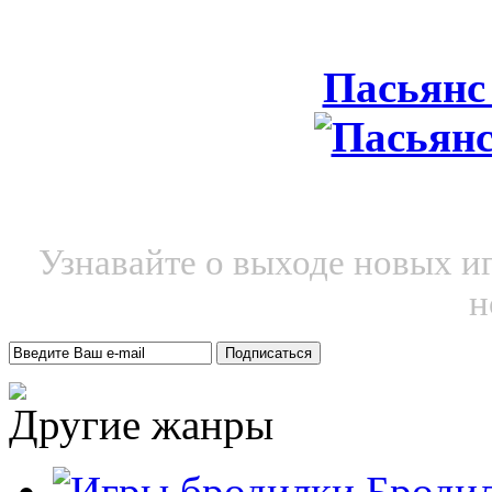
Пасьянс
Узнавайте о выходе новых и
н
Другие жанры
Броди