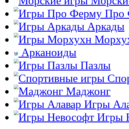
Морски
Про
Аркады
Морху
Арканоиды
Пазлы
Спо
Маджонг
Игры Ал
Игры 