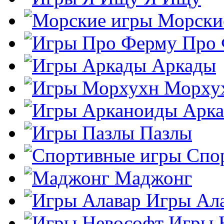
Морски
Про
Аркады
Морху
Арк
Пазлы
Спо
Маджонг
Игры Ал
Игры 