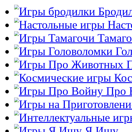
Броди
Наст
Тамаг
Го
Кос
Про 
Я Ищу