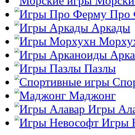
Морски
Про
Аркады
Морху
Арк
Пазлы
Спо
Маджонг
Игры Ал
Игры 