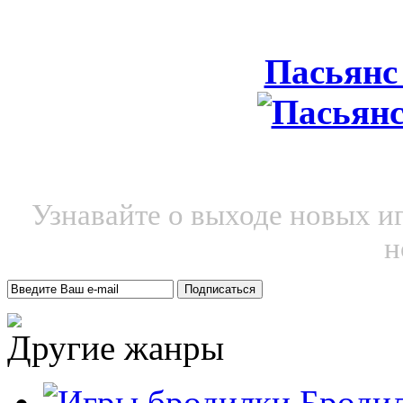
Пасьянс
Узнавайте о выходе новых и
н
Другие жанры
Броди