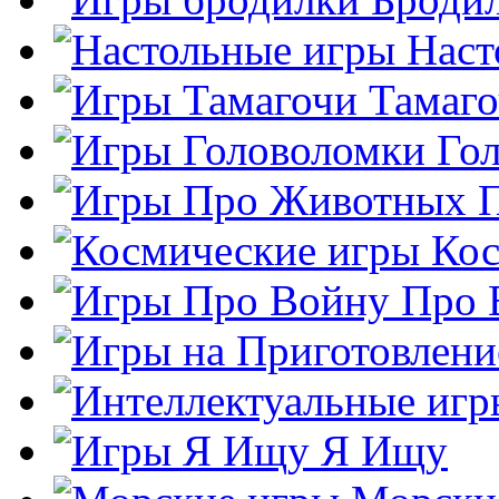
Наст
Тамаг
Го
Кос
Про 
Я Ищу