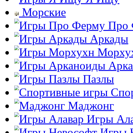
Морские
Про
Аркады
Морху
Арк
Пазлы
Спо
Маджонг
Игры Ал
Игры 