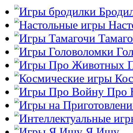
Броди
Наст
Тамаг
Го
Кос
Про 
Я Ищу