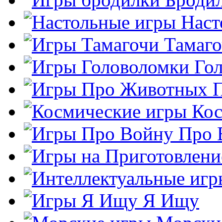
Наст
Тамаг
Го
Кос
Про 
Я Ищу