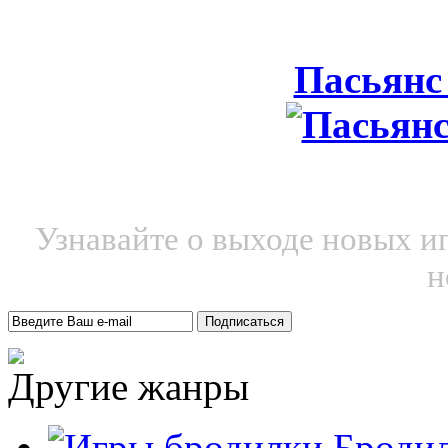
Пасьянс
Узнавайте о выходе новых и
н
Другие жанры
Броди