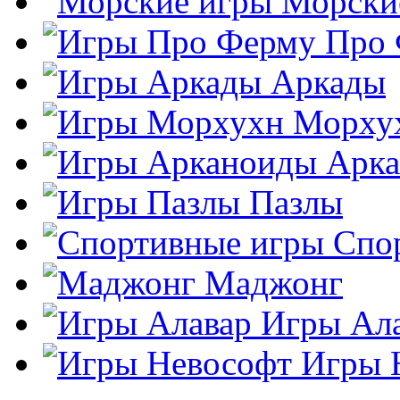
Морски
Про
Аркады
Морху
Арк
Пазлы
Спо
Маджонг
Игры Ал
Игры 