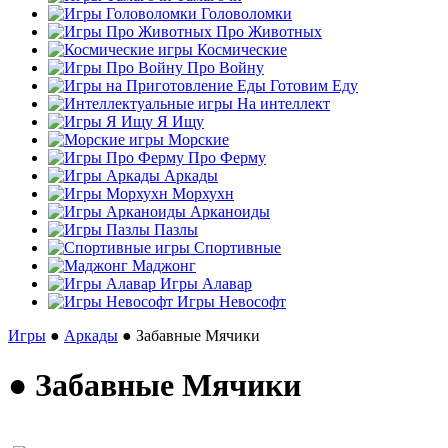
Головоломки
Про Животных
Космические
Про Войну
Готовим Еду
На интеллект
Я Ищу
Морские
Про Ферму
Аркады
Морхухн
Арканоиды
Пазлы
Спортивные
Маджонг
Игры Алавар
Игры Невософт
Игры
●
Аркады
● Забавные Мячики
● Забавные Мячики