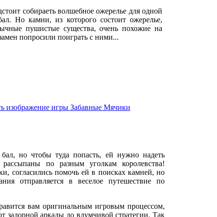
дстоит собираеть волшебное ожерелье для одной
ал. Но камни, из которого состоит ожерелье,
бычные пушистые существа, очень похожие на
замен попросили поиграть с ними...
ал, но чтобы туда попасть, ей нужно надеть
 рассыпаны по разным уголкам королевства!
и, согласились помочь ей в поисках камней, но
ния отправляется в веселое путешествие по
нравится вам оригинальным игровым процессом,
т задорной аркады до вдумчивой стратегии. Так