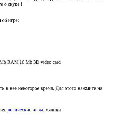
е о скуке !
 об игре:
4 Mb RAM|16 Mb 3D video card
ь в нее некоторое время. Для этого нажмите на
сия,
логические игры
, мячики