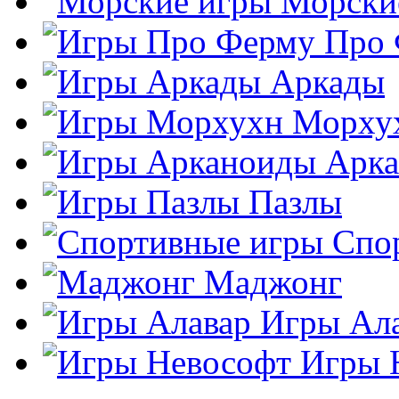
Морски
Про
Аркады
Морху
Арк
Пазлы
Спо
Маджонг
Игры Ал
Игры 