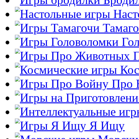
Наст
Тамаг
Го
Кос
Про 
Я Ищу