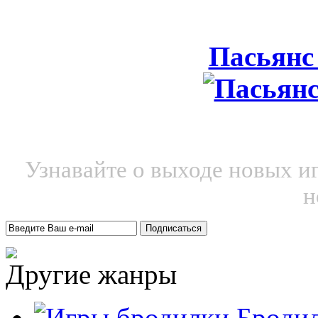
Пасьянс
Узнавайте о выходе новых и
н
Другие жанры
Броди