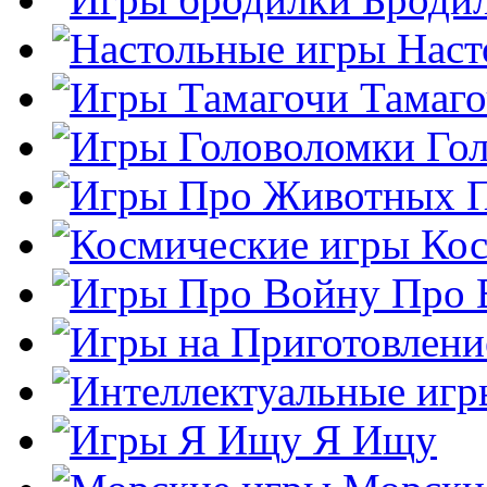
Наст
Тамаг
Го
Кос
Про 
Я Ищу