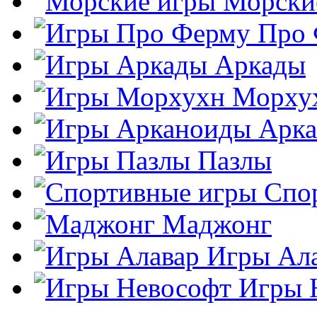
Морски
Про
Аркады
Морху
Арк
Пазлы
Спо
Маджонг
Игры Ал
Игры 