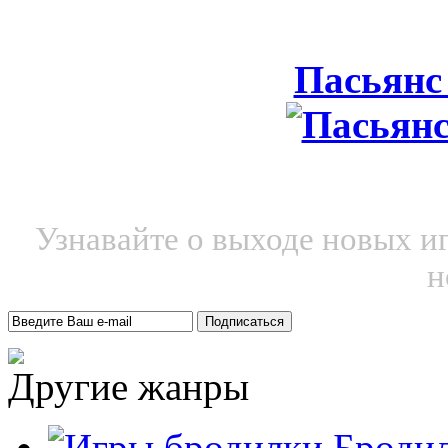
Пасьянс
Узнавайте о выходе новых и
н
Другие жанры
Броди