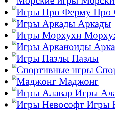
Морски
Про
Аркады
Морху
Арк
Пазлы
Спо
Маджонг
Игры Ал
Игры 