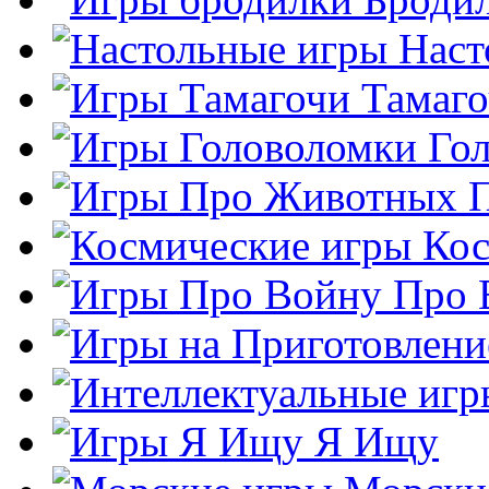
Наст
Тамаг
Го
Кос
Про 
Я Ищу