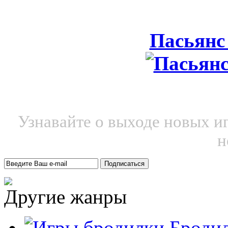
Пасьянс
Узнавайте о выходе новых и
н
Другие жанры
Броди