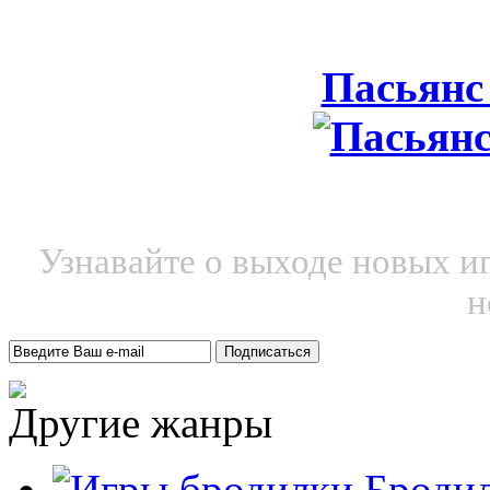
Пасьянс
Узнавайте о выходе новых и
н
Другие жанры
Броди