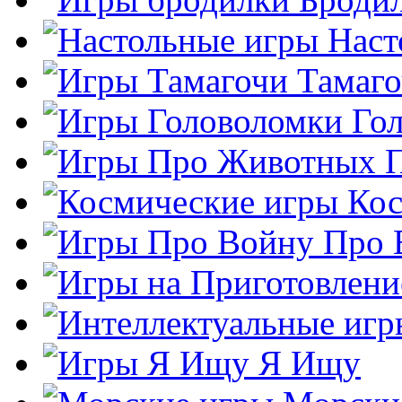
Наст
Тамаг
Го
Кос
Про 
Я Ищу