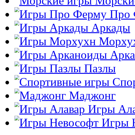
Морски
Про
Аркады
Морху
Арк
Пазлы
Спо
Маджонг
Игры Ал
Игры 